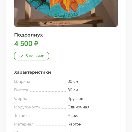
Подсолнух
4 500
В наличии
Характеристики
Ширина
30 см
Высота
30 см
Форма
Круглая
Модульность
Одиночная
Техника
Акрил
Материал
Картон