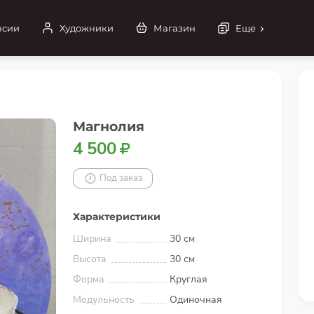
нсии
Художники
Магазин
Еще
Магнолия
4 500
Под заказ
Характеристики
Ширина
30 см
Высота
30 см
Форма
Круглая
Модульность
Одиночная