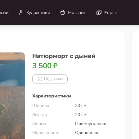
нсии
Художники
Магазин
Еще
Натюрморт с дыней
3 500
Под заказ
Характеристики
Ширина
30 см
Высота
20 см
Форма
Прямоугольная
Модульность
Одиночная