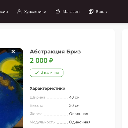
нсии
Художники
Магазин
Еще
Абстракция Бриз
2 000
В наличии
Характеристики
Ширина
40 см
Высота
30 см
Форма
Овальная
Модульность
Одиночная