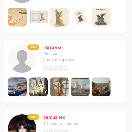
Наталья
PRO
Россия
2 дня в сервисе
camushec
PRO
1 месяц в сервисе