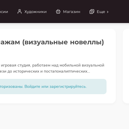
нсии
Художники
Магазин
Еще
нажам (визуальные новеллы)
 игровая студия, работаем над мобильной визуальной
ези до исторических и постапокалиптических
нтересно создавать выразительных персонажей для
торизованы. Войдите или зарегистрируйтесь.