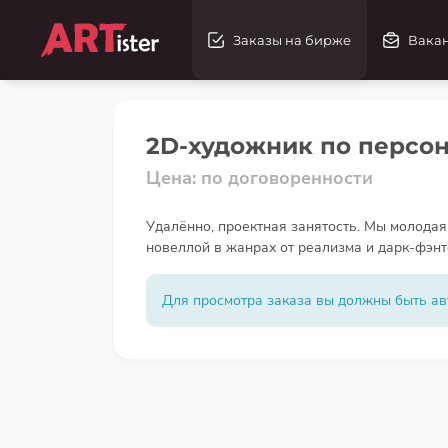
Заказы на бирже
Вака
2D-художник по персо
Цена: по договоренности
Удалённо, проектная занятость. Мы молодая
новеллой в жанрах от реализма и дарк-фэнт
сеттингов. Ищем 2D-художника, которому и
сюжетной игры с качественным визуало
Для просмотра заказа вы должны быть ав