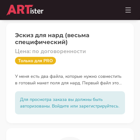
Эскиз для нард (весьма
специфический)
Цена: по договоренности
Только для PRO
У меня есть два файла, которые нужно совместить
в готовый макет поля для нард. Первый файл это
шаблон с точными размерами будущего поля
(длина, ширина, расположение игровых зон,
Для просмотра заказа вы должны быть
центральный бар, возможно, разметка под ячейки).
авторизованы. Войдите или зарегистрируйтесь.
Второй файл это само изображение (рисунок),
которое должно стать художест