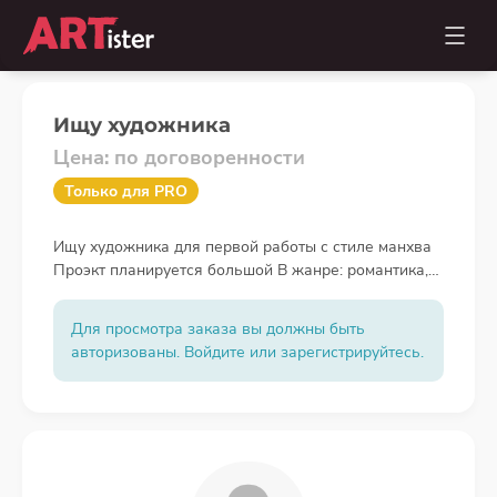
Ищу художника
Цена: по договоренности
Только для PRO
Ищу художника для первой работы с стиле манхва
Проэкт планируется большой В жанре: романтика,
средневековье, гетеро. (19+ сцены) Нужны будут
много сцен с кружевными платьями. Рисовка по
Для просмотра заказа вы должны быть
примеру работы "тайные покои покинутой
авторизованы. Войдите или зарегистрируйтесь.
принцессы"