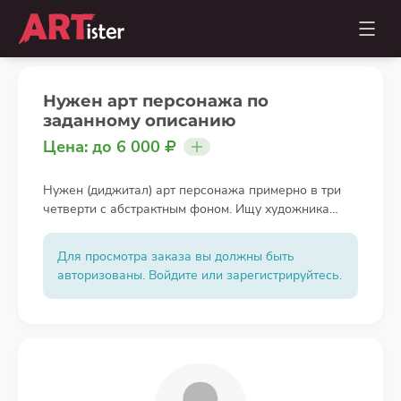
Нужен арт персонажа по
заданному описанию
Цена: до 6 000
Нужен (диджитал) арт персонажа примерно в три
четверти с абстрактным фоном. Ищу художника
работающего в детализированном аниме стиле. В
качестве задания будет предоставлен файл с
Для просмотра заказа вы должны быть
подробным описанием деталей персонажа: лицо,
авторизованы. Войдите или зарегистрируйтесь.
прическа, тело, одежда, поза и тд. В работе нужно
будет объединить их все в