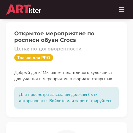
Открытое мероприятие по
росписи обуви Crocs
Цена: по договоренности
Только для PRO
Добрый день! Мы ищем талантливого художника
для участия в мероприятии в формате «открытых
дверей» росписи обуви Crocs по запросам
покупателей. Мероприятие запланировано на конец
Для просмотра заказа вы должны быть
мая (точные даты уточним при согласовании). Суть
авторизованы. Войдите или зарегистрируйтесь.
задачи: - расписывать купленную обувь Crocs (сабо
из материала EVA) прямо