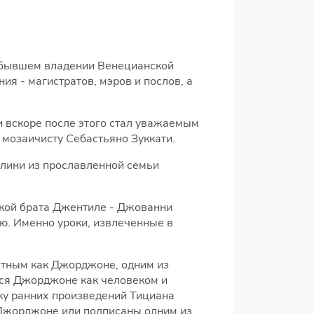
, бывшем владении Венецианской
ия - магистратов, мэров и послов, а
и вскоре после этого стал уважаемым
 мозаичисту Себастьяно Зуккати.
ллини из прославленной семьи
ской брата Джентиле - Джованни
ю. Именно уроки, извлеченные в
стным как Джорджоне, одним из
лся Джорджоне как человеком и
вку ранних произведений Тициана
 Джорджоне или подписаны одним из