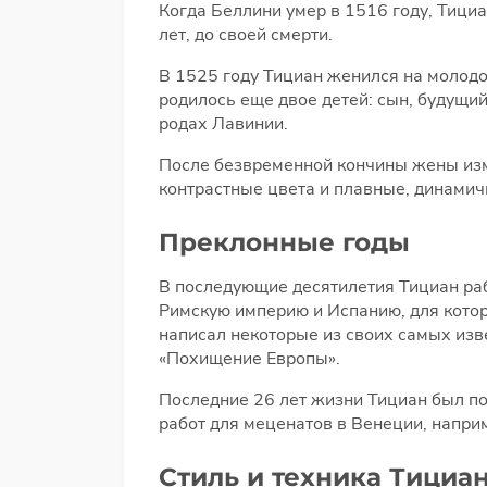
Когда Беллини умер в 1516 году, Тици
лет, до своей смерти.
В 1525 году Тициан женился на молодо
родилось еще двое детей: сын, будущи
родах Лавинии.
После безвременной кончины жены изме
контрастные цвета и плавные, динамич
Преклонные годы
В последующие десятилетия Тициан раб
Римскую империю и Испанию, для котор
написал некоторые из своих самых изве
«Похищение Европы».
Последние 26 лет жизни Тициан был по
работ для меценатов в Венеции, напри
Стиль и техника Тициа