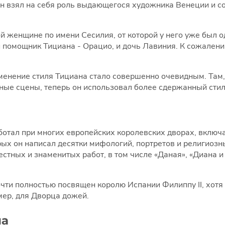
ан взял на себя роль выдающегося художника Венеции и с
й женщине по имени Сесилия, от которой у него уже был о
й помощник Тициана - Орацио, и дочь Лавиния. К сожалени
нение стиля Тициана стало совершенно очевидным. Там, 
ные сцены, теперь он использовал более сдержанный стил
отал при многих европейских королевских дворах, включ
ых он написал десятки мифологий, портретов и религиозны
стных и знаменитых работ, в том числе «Даная», «Диана и
чти полностью посвящен королю Испании Филиппу II, хотя
мер, для Дворца дожей.
на