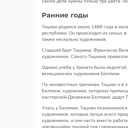
самом деле нужны только три цвета: че
Ранние годы
Тициан родился около 1488 года в ма
республики. Он происходил из семьи, в
также несколько художников.
Старший брат Тициана, Франческо Вече
художником. Самого Тициана привезли в
Однако учеба у Зуккати была недолгой
венецианских художников Беллини.
По неизвестным причинам Тициан и в э
Беллини, художника, которому приписы
мастерской Джованни Беллини, дадут 
Учась у Беллини, Тициан познакомилс
художников, которые лучше всего пре
художником, и они часто вместе работ
чрезвычайно трудной для современных