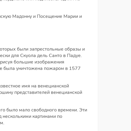
нскую Мадонну и Посещение Марии и
которых были запрестольные образы и
ески для Скуола дель Санто в Падуе.
, рисуя большие изображения
рце была уничтожена пожаром в 1577
известное имя на венецианской
ершину представителей венецианской
его было мало свободного времени. Эти
ад несколькими картинами по
м.