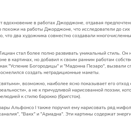
т вдохновение в работах Джорджоне, отдавая предпочтен
о похожи на работы Джорджоне, что исследователи до сих 
о, что два художника совместно создавали многочисленны
ициан стал более полно развивать уникальный стиль. Он н
не в картинах, но добавил к своим ранним работам собств
е как "Успение Богородицы" и "Мадонна Пезаро", вызвали 
 осмелился создать нетрадиционные макеты.
святыми», возможно, наиболее ясно показывает его отход
реальности», а не к причудливой нарисованной поэзии, к
елюдией к стилю барокко (бригсток).
рары Альфонсо I также поручил ему нарисовать ряд мифол
кханалия", "Вакх" и "Ариадна". Эти картины содержат эне