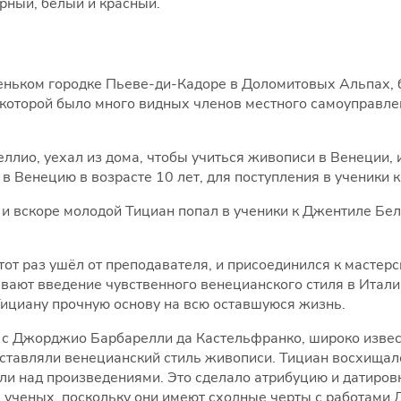
рный, белый и красный.
леньком городке Пьеве-ди-Кадоре в Доломитовых Альпах
 которой было много видных членов местного самоуправлен
ллио, уехал из дома, чтобы учиться живописи в Венеции, 
 Венецию в возрасте 10 лет, для поступления в ученики к
, и вскоре молодой Тициан попал в ученики к Джентиле Бе
тот раз ушёл от преподавателя, и присоединился к мастер
вают введение чувственного венецианского стиля в Итали
Тициану прочную основу на всю оставшуюся жизнь.
я с Джорджио Барбарелли да Кастельфранко, широко изве
дставляли венецианский стиль живописи. Тициан восхища
али над произведениями. Это сделало атрибуцию и датиро
 ученых, поскольку они имеют сходные черты с работами