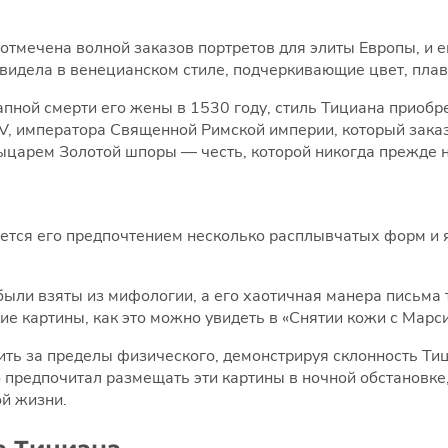
отмечена волной заказов портретов для элиты Европы, и 
увидела в венецианском стиле, подчеркивающие цвет, пла
запной смерти его жены в 1530 году, стиль Тициана приоб
V, императора Священной Римской империи, который заказ
ыцарем Золотой шпоры — честь, которой никогда прежде н
тся его предпочтением несколько расплывчатых форм и яр
были взяты из мифологии, а его хаотичная манера письма 
е картины, как это можно увидеть в «Снятии кожи с Марси
дить за пределы физического, демонстрируя склонность Ти
 предпочитал размещать эти картины в ночной обстановке,
ой жизни.