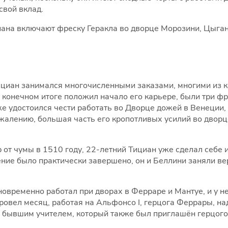
свой вклад.
иана включают фреску Геракла во дворце Морозини, Цыга
ициан занимался многочисленными заказами, многими из 
 конечном итоге положил начало его карьере, были три фр
кже удостоился чести работать во Дворце дожей в Венеции
ожалению, большая часть его кропотливых усилий во дво
 от чумы в 1510 году, 22-летний Тициан уже сделал себе 
ение было практически завершено, он и Беллини заняли в
новременно работал при дворах в Ферраре и Мантуе, и у н
провел месяц, работая на Альфонсо I, герцога Феррары, н
м бывшим учителем, который также был приглашён герцого