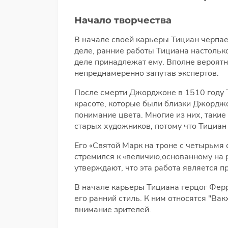
Начало творчества
В начале своей карьеры Тициан черпае
деле, ранние работы Тициана настольк
деле принадлежат ему. Вполне вероятн
непреднамеренно запутав экспертов.
После смерти Джорджоне в 1510 году Т
красоте, которые были близки Джорджо
понимание цвета. Многие из них, таки
старых художников, потому что Тициан
Его «Святой Марк на троне с четырьмя 
стремился к «величию,основанному на 
утверждают, что эта работа является пр
В начале карьеры Тициана герцог Фер
его ранний стиль. К ним относятся "Ва
внимание зрителей.