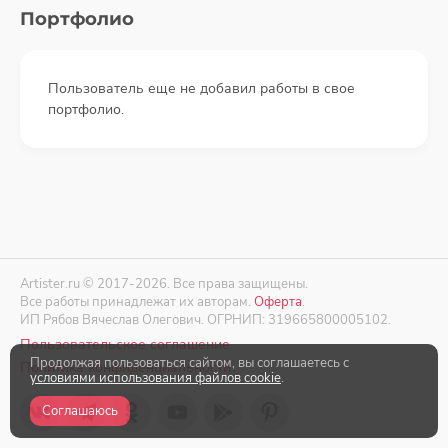
Портфолио
Пользователь еще не добавил работы в свое
портфолио.
Artister.ru © 2017-2026. Все права защищены.
Все работы принадлежат их авторам.
Оферта
.
ИП Рябов Вячеслав Олегович. ОГРНИП: 319665800005102.
Пользовательское соглашение
Продолжая пользоваться сайтом, вы соглашаетесь с
Политика конфиденциальности
условиями использования файлов cookie
.
Соглашаюсь