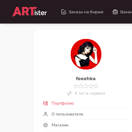
Заказы на бирже
Вака
feeehka
6 лет в сервисе
Портфолио
О пользователе
Магазин