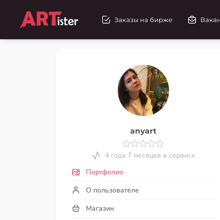
Заказы на бирже
Вака
anyart
4 года 7 месяцев в сервисе
Портфолио
О пользователе
Магазин