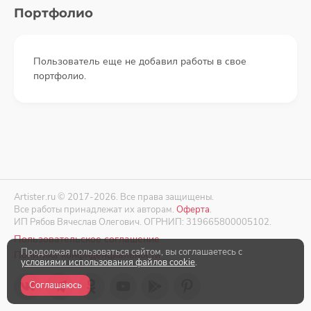
Портфолио
Пользователь еще не добавил работы в свое
портфолио.
Artister.ru © 2017-2026. Все права защищены.
Все работы принадлежат их авторам.
Оферта
.
ИП Рябов Вячеслав Олегович. ОГРНИП: 319665800005102.
Пользовательское соглашение
Продолжая пользоваться сайтом, вы соглашаетесь с
Политика конфиденциальности
условиями использования файлов cookie
.
Соглашаюсь