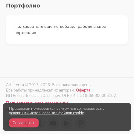
Портфолио
Пользователь еще не добавил работы в свое
портфолио.
Artister.ru © 2017-2026. Все права защищены.
Все работы принадлежат их авторам.
Оферта
.
ИП Рябов Вячеслав Олегович. ОГРНИП: 319665800005102.
Пользовательское соглашение
Продолжая пользоваться сайтом, вы соглашаетесь с
Политика конфиденциальности
условиями использования файлов cookie
.
Соглашаюсь