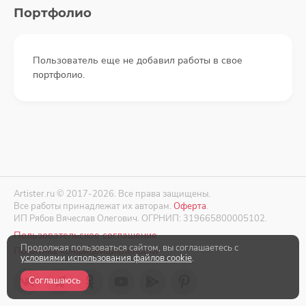
Портфолио
Пользователь еще не добавил работы в свое
портфолио.
Artister.ru © 2017-2026. Все права защищены.
Все работы принадлежат их авторам.
Оферта
.
ИП Рябов Вячеслав Олегович. ОГРНИП: 319665800005102.
Пользовательское соглашение
Продолжая пользоваться сайтом, вы соглашаетесь с
Политика конфиденциальности
условиями использования файлов cookie
.
Соглашаюсь