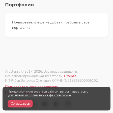
Портфолио
Пользователь еще не добавил работы в свое
портфолио.
Artister.ru © 2017-2026. Все права защищены.
Все работы принадлежат их авторам.
Оферта
.
ИП Рябов Вячеслав Олегович. ОГРНИП: 319665800005102.
Пользовательское соглашение
Продолжая пользоваться сайтом, вы соглашаетесь с
Политика конфиденциальности
условиями использования файлов cookie
.
Соглашаюсь