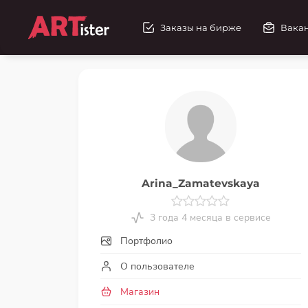
Заказы на бирже
Вака
Arina_Zamatevskaya
3 года 4 месяца в сервисе
Портфолио
О пользователе
Магазин