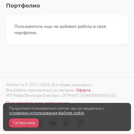
Портфолио
Пользователь еще не добавил работы в свое
портфолио.
Artister.ru © 2017-2026. Все права защищены.
Все работы принадлежат их авторам.
Оферта
.
ИП Рябов Вячеслав Олегович. ОГРНИП: 319665800005102.
Пользовательское соглашение
Продолжая пользоваться сайтом, вы соглашаетесь с
Политика конфиденциальности
условиями использования файлов cookie
.
Соглашаюсь