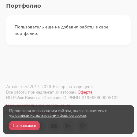
Портфолио
Пользователь еще не добавил работы в свое
портфолио.
Artister.ru © 2017-2026. Все права защищены.
Все работы принадлежат их авторам.
Оферта
.
ИП Рябов Вячеслав Олегович. ОГРНИП: 319665800005102.
Пользовательское соглашение
Продолжая пользоваться сайтом, вы соглашаетесь с
Политика конфиденциальности
условиями использования файлов cookie
.
Соглашаюсь