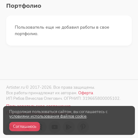
Портфолио
Пользователь еще не добавил работы в свое
портфолио.
Artister.ru © 2017-2026. Все права защищены.
Все работы принадлежат их авторам.
Оферта
.
ИП Рябов Вячеслав Олегович. ОГРНИП: 319665800005102.
Пользовательское соглашение
Продолжая пользоваться сайтом, вы соглашаетесь с
Политика конфиденциальности
условиями использования файлов cookie
.
Соглашаюсь