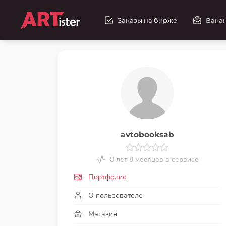
Заказы на бирже
Вака
avtobooksab
8 лет 8 месяцев в сервисе
Портфолио
О пользователе
Магазин