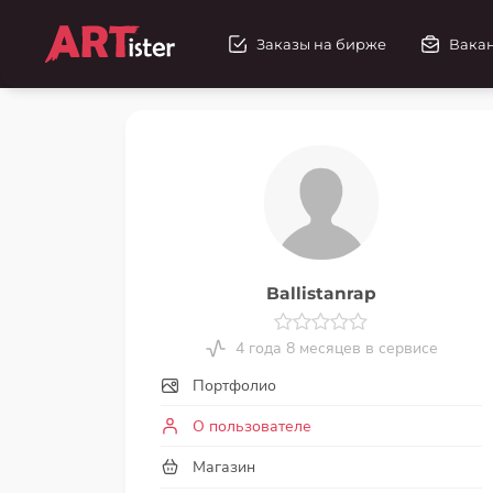
Заказы на бирже
Вака
Ballistanrap
4 года 8 месяцев в сервисе
Портфолио
О пользователе
Магазин