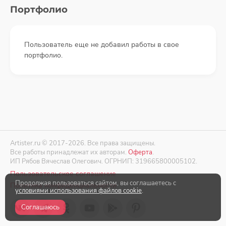
Портфолио
Пользователь еще не добавил работы в свое
портфолио.
Artister.ru © 2017-2026. Все права защищены.
Все работы принадлежат их авторам.
Оферта
.
ИП Рябов Вячеслав Олегович. ОГРНИП: 319665800005102.
Пользовательское соглашение
Продолжая пользоваться сайтом, вы соглашаетесь с
Политика конфиденциальности
условиями использования файлов cookie
.
Соглашаюсь