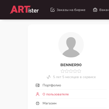
Заказы на бирже
Вака
BENNER90
5 лет 5 месяцев в сервисе
Портфолио
О пользователе
Магазин