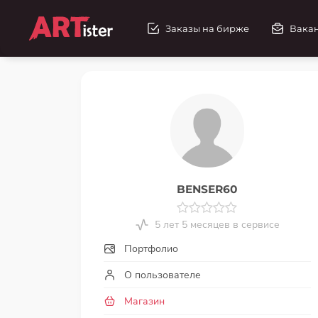
Заказы на бирже
Вака
BENSER60
5 лет 5 месяцев в сервисе
Портфолио
О пользователе
Магазин