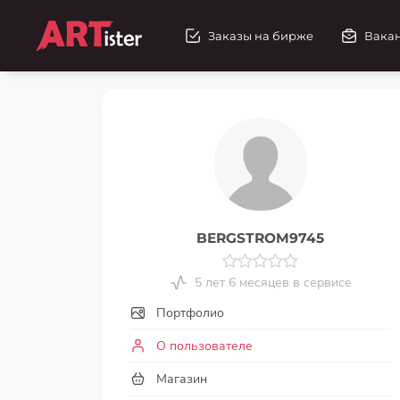
Заказы на бирже
Вака
BERGSTROM9745
5 лет 6 месяцев в сервисе
Портфолио
О пользователе
Магазин