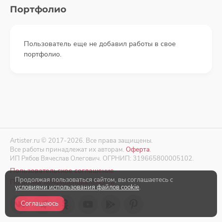
Портфолио
Пользователь еще не добавил работы в свое
портфолио.
Artister.ru © 2017-2026. Все права защищены.
Все работы принадлежат их авторам.
Оферта
.
ИП Рябов Вячеслав Олегович. ОГРНИП: 319665800005102.
Пользовательское соглашение
Продолжая пользоваться сайтом, вы соглашаетесь с
Политика конфиденциальности
условиями использования файлов cookie
.
Соглашаюсь