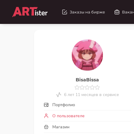
Заказы на бирже
Вака
BisaBissa
6 лет 11 месяцев в сервисе
Портфолио
О пользователе
Магазин