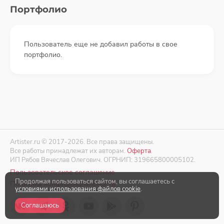
Портфолио
Пользователь еще не добавил работы в свое
портфолио.
Artister.ru © 2017-2026. Все права защищены.
Все работы принадлежат их авторам.
Оферта
.
ИП Рябов Вячеслав Олегович. ОГРНИП: 319665800005102.
Пользовательское соглашение
Продолжая пользоваться сайтом, вы соглашаетесь с
Политика конфиденциальности
условиями использования файлов cookie
.
Соглашаюсь