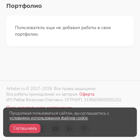
Портфолио
Пользователь еще не добавил работы в свое
портфолио.
Artister.ru © 2017-2026. Все права защищены.
Все работы принадлежат их авторам.
Оферта
.
ИП Рябов Вячеслав Олегович. ОГРНИП: 319665800005102.
Пользовательское соглашение
Продолжая пользоваться сайтом, вы соглашаетесь с
Политика конфиденциальности
условиями использования файлов cookie
.
Соглашаюсь