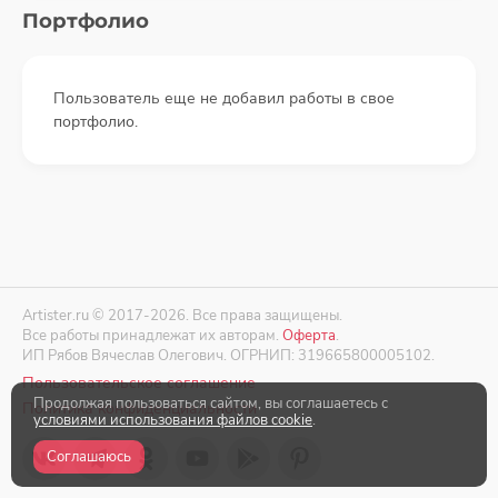
Портфолио
Пользователь еще не добавил работы в свое
портфолио.
Artister.ru © 2017-2026. Все права защищены.
Все работы принадлежат их авторам.
Оферта
.
ИП Рябов Вячеслав Олегович. ОГРНИП: 319665800005102.
Пользовательское соглашение
Продолжая пользоваться сайтом, вы соглашаетесь с
Политика конфиденциальности
условиями использования файлов cookie
.
Соглашаюсь