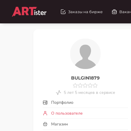
Заказы на бирже
Вака
BULGIN1879
5 лет 5 месяцев в сервисе
Портфолио
О пользователе
Магазин