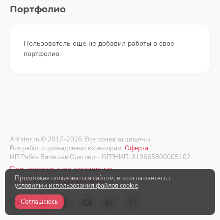
Портфолио
Пользователь еще не добавил работы в свое
портфолио.
Artister.ru © 2017-2026. Все права защищены.
Все работы принадлежат их авторам.
Оферта
.
ИП Рябов Вячеслав Олегович. ОГРНИП: 319665800005102.
Пользовательское соглашение
Продолжая пользоваться сайтом, вы соглашаетесь с
Политика конфиденциальности
условиями использования файлов cookie
.
Соглашаюсь