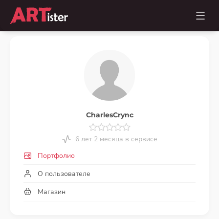
CharlesCrync
6 лет 2 месяца в сервисе
Портфолио
О пользователе
Магазин