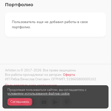
Портфолио
Пользователь еще не добавил работы в свое
портфолио.
Artister.ru © 2017-2026. Все права защищены.
Все работы принадлежат их авторам.
Оферта
.
ИП Рябов Вячеслав Олегович. ОГРНИП: 319665800005102.
Пользовательское соглашение
Продолжая пользоваться сайтом, вы соглашаетесь с
Политика конфиденциальности
условиями использования файлов cookie
.
Соглашаюсь