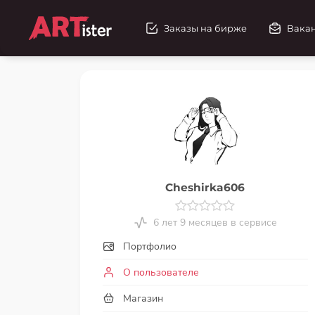
Заказы на бирже
Вака
Cheshirka606
6 лет 9 месяцев в сервисе
Портфолио
О пользователе
Магазин