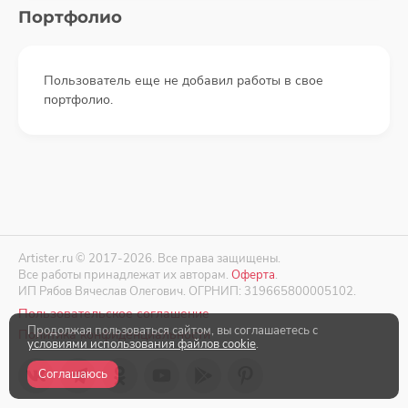
Портфолио
Пользователь еще не добавил работы в свое
портфолио.
Artister.ru © 2017-2026. Все права защищены.
Все работы принадлежат их авторам.
Оферта
.
ИП Рябов Вячеслав Олегович. ОГРНИП: 319665800005102.
Пользовательское соглашение
Продолжая пользоваться сайтом, вы соглашаетесь с
Политика конфиденциальности
условиями использования файлов cookie
.
Соглашаюсь