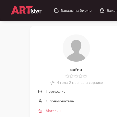
Заказы на бирже
Вака
cofna
4 года 2 месяца в сервисе
Портфолио
О пользователе
Магазин