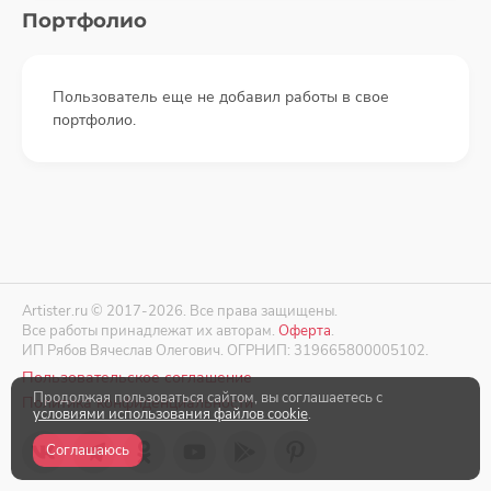
Портфолио
Пользователь еще не добавил работы в свое
портфолио.
Artister.ru © 2017-2026. Все права защищены.
Все работы принадлежат их авторам.
Оферта
.
ИП Рябов Вячеслав Олегович. ОГРНИП: 319665800005102.
Пользовательское соглашение
Продолжая пользоваться сайтом, вы соглашаетесь с
Политика конфиденциальности
условиями использования файлов cookie
.
Соглашаюсь