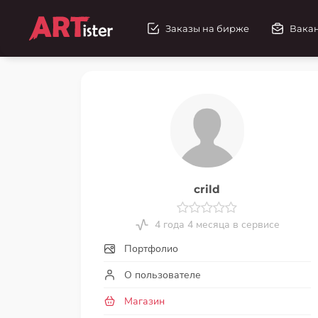
Заказы на бирже
Вака
crild
4 года 4 месяца в сервисе
Портфолио
О пользователе
Магазин