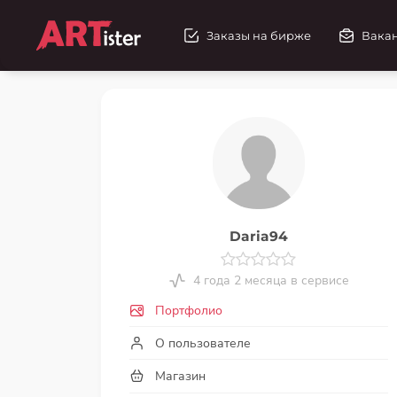
Заказы на бирже
Вака
Daria94
4 года 2 месяца в сервисе
Портфолио
О пользователе
Магазин