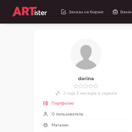
Заказы на бирже
Вака
darina
2 года 5 месяцев в сервисе
Портфолио
О пользователе
Магазин