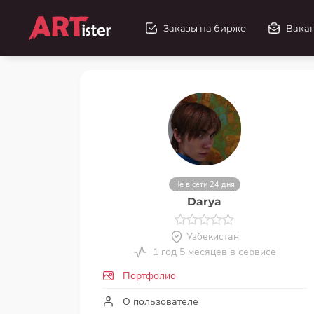
Заказы на бирже
Вака
Не в сети 24 дня
Darya
Узбекистан
1 год 5 месяцев в сервисе
Портфолио
О пользователе