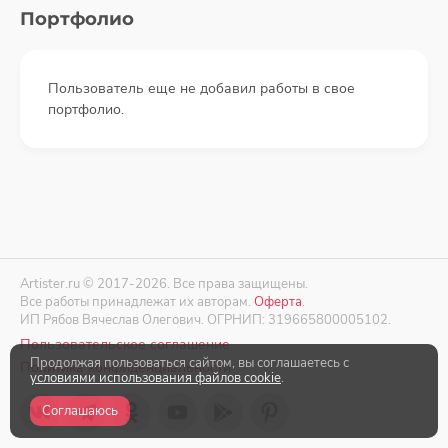
Портфолио
Пользователь еще не добавил работы в свое
портфолио.
Artister.ru © 2017-2026. Все права защищены.
Все работы принадлежат их авторам.
Оферта
.
ИП Рябов Вячеслав Олегович. ОГРНИП: 319665800005102.
Пользовательское соглашение
Продолжая пользоваться сайтом, вы соглашаетесь с
Политика конфиденциальности
условиями использования файлов cookie
.
Соглашаюсь