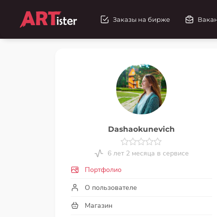
Заказы на бирже
Вака
Dashaokunevich
6 лет 2 месяца в сервисе
Портфолио
О пользователе
Магазин