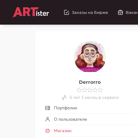
Заказы на бирже
Вака
Derrorro
6 лет 1 месяц в сервисе
Портфолио
О пользователе
Магазин