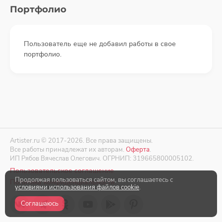
Портфолио
Пользователь еще не добавил работы в свое
портфолио.
Artister.ru © 2017-2026. Все права защищены.
Все работы принадлежат их авторам.
Оферта
.
ИП Рябов Вячеслав Олегович. ОГРНИП: 319665800005102.
Пользовательское соглашение
Продолжая пользоваться сайтом, вы соглашаетесь с
Политика конфиденциальности
условиями использования файлов cookie
.
Соглашаюсь