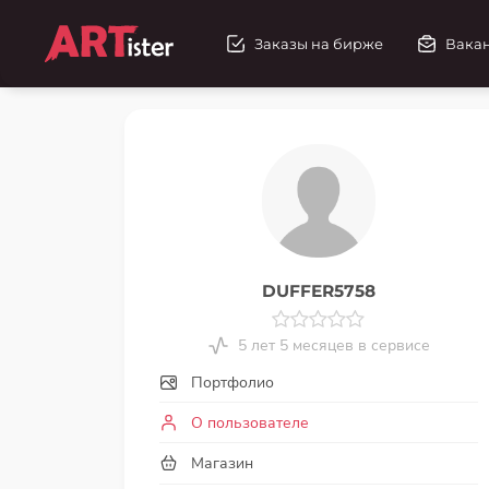
Заказы на бирже
Вака
DUFFER5758
5 лет 5 месяцев в сервисе
Портфолио
О пользователе
Магазин