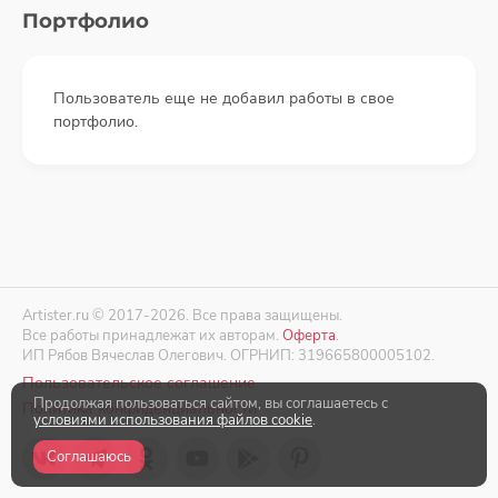
Портфолио
Пользователь еще не добавил работы в свое
портфолио.
Artister.ru © 2017-2026. Все права защищены.
Все работы принадлежат их авторам.
Оферта
.
ИП Рябов Вячеслав Олегович. ОГРНИП: 319665800005102.
Пользовательское соглашение
Продолжая пользоваться сайтом, вы соглашаетесь с
Политика конфиденциальности
условиями использования файлов cookie
.
Соглашаюсь